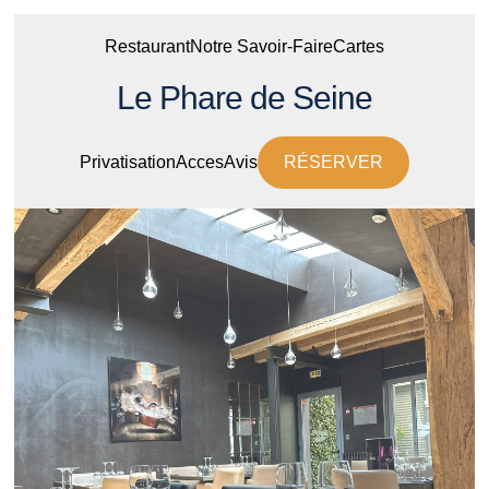
Restaurant
Notre Savoir-Faire
Cartes
Le Phare de Seine
Privatisation
Acces
Avis
RÉSERVER