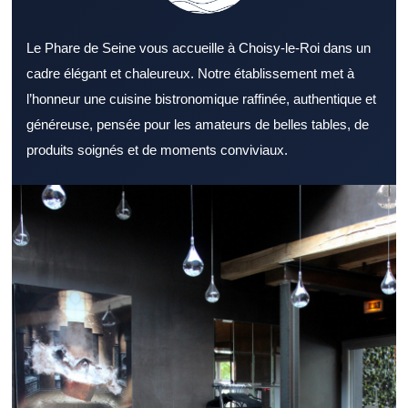
Le Phare de Seine vous accueille à Choisy-le-Roi dans un
cadre élégant et chaleureux. Notre établissement met à
l’honneur une cuisine bistronomique raffinée, authentique et
généreuse, pensée pour les amateurs de belles tables, de
produits soignés et de moments conviviaux.
Explorer un Restaurant Val de Marne attractif permet de
combiner saveurs, service et confort. Un Restaurant Val de
Marne intéresse de nombreux gourmands à la recherche d’une
bonne table. Le confort d’un Restaurant Val de Marne améliore
nettement le moment passé à table. La variété proposée par un
Restaurant Val de Marne constitue un véritable atout. La
sélection des ingrédients valorise immédiatement un Restaurant
Val de Marne. Le soin apporté au service reste un point fort pour
un Restaurant Val de Marne. L’accessibilité d’un Restaurant Val
de Marne participe au confort global de la sortie. Un Restaurant
Val de Marne capable de servir rapidement séduit les actifs. Un
Restaurant Val de Marne accueillant est idéal pour un dîner
détendu. Le cadre professionnel peut très bien s’accorder avec