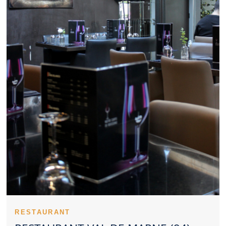
un Restaurant Val de Marne de qualité. Le budget prévu oriente
naturellement le choix d’un Restaurant Val de Marne. Un
Restaurant Val de Marne gagne en visibilité lorsqu’il affirme sa
signature culinaire. La régularité des prestations valorise
fortement un Restaurant Val de Marne. Consulter les
impressions des clients éclaire le choix d’un Restaurant Val de
Marne. L’orientation culinaire d’un Restaurant Val de Marne peut
répondre à des envies très différentes. Dans certains cas,
réserver un Restaurant Val de Marne devient presque
indispensable. Un Restaurant Val de Marne familial facilite les
repas avec enfants. Un Restaurant Val de Marne élégant
convient parfaitement aux repas à deux. Un Restaurant Val de
Marne gagne en attractivité grâce à une belle présentation.
L’hygiène fait partie des éléments essentiels pour évaluer un
Restaurant Val de Marne. Un bon Restaurant Val de Marne se
juge sur la qualité globale de sa proposition.
Un Restaurant Val de Marne peut marquer son territoire par la
satisfaction qu’il procure. L’identité d’un Restaurant Val de Marne
se perçoit souvent dès l’arrivée. L’implication de l’équipe fait
progresser la perception d’un Restaurant Val de Marne. Un
Restaurant Val de Marne convaincant veille à l’exécution de
chaque plat. La mise en bouche d’un Restaurant Val de Marne
RESTAURANT
prépare l’expérience culinaire. Le plat principal reste un passage