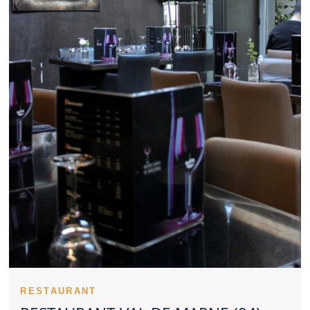
et structuré facilite les repas d’affaires. Un Restaurant Val de
Marne attractif propose généralement un bon niveau de qualité
pour son tarif. Les spécialités proposées par un Restaurant Val
de Marne peuvent créer une vraie identité. Un Restaurant Val de
Marne sérieux veille à maintenir le même niveau d’exigence.
L’opinion des clients constitue un indicateur intéressant pour
évaluer un Restaurant Val de Marne. Un Restaurant Val de
Marne peut choisir une identité gourmande authentique ou
contemporaine. La réservation améliore souvent le confort
lorsqu’on vise un Restaurant Val de Marne connu. Un
Restaurant Val de Marne qui pense aux familles élargit son
attractivité. Le charme d’un Restaurant Val de Marne participe à
la réussite d’un dîner romantique. Le dressage des plats soutient
l’identité haut de gamme d’un Restaurant Val de Marne.
L’hygiène fait partie des éléments essentiels pour évaluer un
Restaurant Val de Marne. Un bon Restaurant Val de Marne se
juge sur la qualité globale de sa proposition.
Un Restaurant Val de Marne peut attirer l’attention grâce à la
qualité de son offre. L’identité d’un Restaurant Val de Marne se
perçoit souvent dès l’arrivée. Un service attentif améliore
instantanément l’image d’un Restaurant Val de Marne. Le savoir-
faire technique s’exprime dans les cuissons d’un Restaurant Val
RESTAURANT
de Marne. Les premières saveurs testées dans un Restaurant