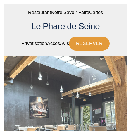
Restaurant
Notre Savoir-Faire
Cartes
Le Phare de Seine
Privatisation
Acces
Avis
RÉSERVER