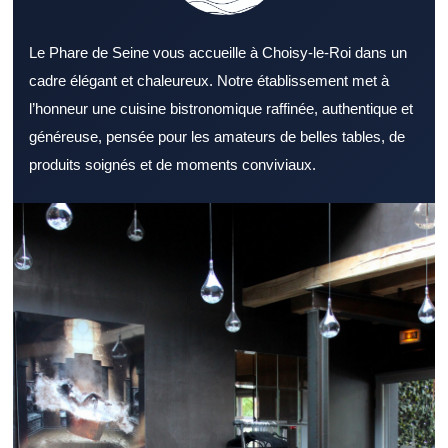
Le Phare de Seine vous accueille à Choisy-le-Roi dans un
cadre élégant et chaleureux. Notre établissement met à
l’honneur une cuisine bistronomique raffinée, authentique et
généreuse, pensée pour les amateurs de belles tables, de
produits soignés et de moments conviviaux.
Choisir un Restaurant Val de Marne adapté à ses envies
demande un minimum de repères. Un Restaurant Val de Marne
peut être choisi pour un moment simple ou plus raffiné. Le style
d’un Restaurant Val de Marne peut transformer un repas
ordinaire en belle sortie. La variété proposée par un Restaurant
Val de Marne constitue un véritable atout. La sélection des
ingrédients valorise immédiatement un Restaurant Val de Marne.
La disponibilité de l’équipe compte beaucoup dans un Restaurant
Val de Marne. La localisation d’un Restaurant Val de Marne joue
souvent sur la décision finale. À l’heure du déjeuner, un
Restaurant Val de Marne bien organisé est souvent privilégié. Le
soir, un Restaurant Val de Marne chaleureux attire ceux qui
recherchent un bon moment. Un Restaurant Val de Marne calme