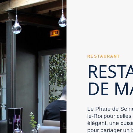
ne peut répondre à des envies très différentes.
taurant Val de Marne adapté aux familles offre
nt romantique. Une présentation travaillée
e incontournable dans un Restaurant Val de
n d’un Restaurant Val de Marne transparaît à
re rapidement. Le soin technique apporté aux
rant Val de Marne. Les recettes principales
 Val de Marne peut faire la différence. Les notes
rte une dimension supplémentaire à un
es. Le soin porté au mobilier améliore la
re souvent davantage l’attention. La fluidité du
 inspire confiance lorsqu’il garde une identité
erche d’équilibre dans les saveurs distingue un
RESTAURANT
tout. La présentation numérique constitue un
 une belle option pour célébrer. Choisir un
REST
lité de la salle compte autant que celle de
gnal rassurant. Un Restaurant Val de Marne peut
grâce à l’ensemble de son ambiance. Le bruit
DE M
ésente un atout pour un Restaurant Val de
ment haut de gamme valorise certains concepts de
e Marne. Un Restaurant Val de Marne expérimenté
un Restaurant Val de Marne. Un menu clair
e valorise un Restaurant Val de Marne. Un
n Restaurant Val de Marne tient souvent à
moment partagé. Dans le Val-de-Marne, choisir un
ne se révèle dans le ressenti final.
Le Phare de Seine
le-Roi pour celles
élégant, une cuisi
pour partager un 