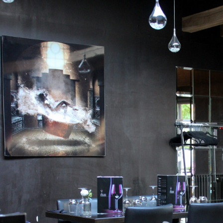
avant de réserver un Restaurant Val de Marne. L’orientation culinaire d’un Restaurant Val de Mar
Une réservation préalable reste souvent utile pour un Restaurant Val de Marne demandé. Un Res
un cadre rassurant pour tous. Un Restaurant Val de Marne peut également séduire pour un mome
constitue un atout supplémentaire pour un Restaurant Val de Marne. La propreté reste un critèr
Marne. Un bon Restaurant Val de Marne se juge sur la qualité globale de sa proposition.
Un Restaurant Val de Marne peut devenir un choix privilégié pour de nombreux clients. L’ambitio
travers son environnement. Un Restaurant Val de Marne servi par un personnel disponible rassu
plats élève un Restaurant Val de Marne. Le début du repas révèle souvent la qualité d’un Restau
donnent du relief à la proposition d’un Restaurant Val de Marne. La carte sucrée d’un Restaurant
positives favorisent la fréquentation d’un Restaurant Val de Marne. La carte des boissons appo
Restaurant Val de Marne. Un Restaurant Val de Marne répond souvent à des occasions très divers
détente dans un Restaurant Val de Marne. Un Restaurant Val de Marne avec espace extérieur atti
repas dépend souvent de l’organisation d’un Restaurant Val de Marne. Un Restaurant Val de Marne
claire. La générosité culinaire participe à l’image positive d’un Restaurant Val de Marne. La rech
Restaurant Val de Marne. Un Restaurant Val de Marne apprécié localement bénéficie d’un vrai a
levier important pour un Restaurant Val de Marne. Un Restaurant Val de Marne représente souvent
Restaurant Val de Marne revient à évaluer l’ensemble du moment proposé.
Un Restaurant Val de Marne peut satisfaire une large palette de préférences gourmandes. La qua
l’assiette dans un Restaurant Val de Marne. Un Restaurant Val de Marne bien tenu envoie un si
convaincre par la précision de sa cuisine. Un Restaurant Val de Marne peut devenir inoubliable 
ambiant peut modifier l’expérience dans un Restaurant Val de Marne. La souplesse horaire repr
Marne. La clarté de l’offre contribue à la réussite d’un Restaurant Val de Marne. Le positionne
Restaurant Val de Marne. L’univers décoratif contribue à la mémorisation d’un Restaurant Val d
maîtrise mieux les moments d’affluence. Une attitude chaleureuse améliore fortement l’image d’
constitue un avantage pratique pour un Restaurant Val de Marne. Le respect de l’offre annoncé
Restaurant Val de Marne apprécié est souvent conseillé par ses clients satisfaits. Le charme d’u
l’équilibre de tous ses éléments. Choisir le bon Restaurant Val de Marne valorise l’ensemble du 
bon restaurant repose avant tout sur les bons repères. La vraie valeur d’un Restaurant Val de Mar