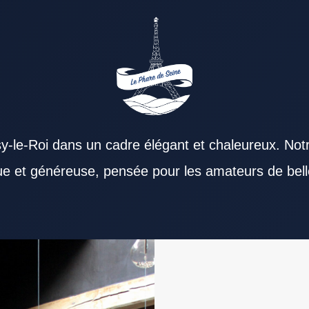
y-le-Roi dans un cadre élégant et chaleureux. Not
que et généreuse, pensée pour les amateurs de bell
 Un Restaurant Val de Marne s’adresse aussi bien
rquer positivement les convives. Un menu
choisis renforcent l’image d’un Restaurant Val
oximité des transports peut renforcer l’intérêt
nte un vrai plus. Le soir venu, un Restaurant
dre professionnel rassure les entreprises. Un
rant Val de Marne se distingue volontiers grâce à
ularité. Lire les retours publiés peut rassurer