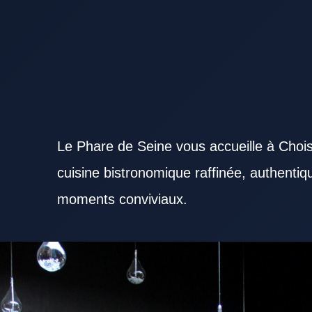
Le Phare de Seine vous accueille à Chois
cuisine bistronomique raffinée, authenti
moments conviviaux.
Opter pour un Restaurant Val de Marne bien situé peut faire toute la différence pour une sortie.
aux couples qu’aux groupes d’amis. L’ambiance générale d’un Restaurant Val de Marne peut ma
complet permet à un Restaurant Val de Marne de toucher un public plus large. Des produits bien 
de Marne. Un bon accueil permet à un Restaurant Val de Marne de se distinguer rapidement. La pr
d’un Restaurant Val de Marne. Pour un repas du midi, un Restaurant Val de Marne réactif représe
Val de Marne élégant peut créer une vraie parenthèse. Un Restaurant Val de Marne adapté au ca
Restaurant Val de Marne convainc plus facilement lorsqu’il reste cohérent sur les prix. Un Restau
quelques plats signatures. Un Restaurant Val de Marne reconnu doit souvent sa réputation à sa rég