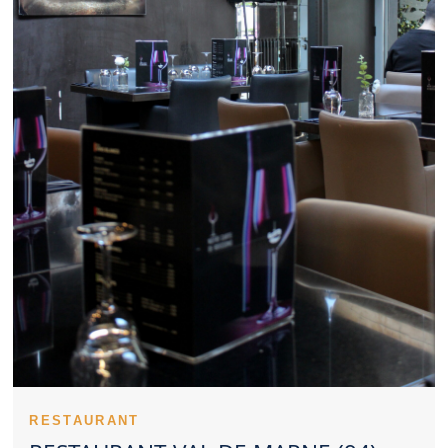
partenaires, un Restaurant Val de Marne sérieux peut être
pertinent. La maîtrise des prix renforce la satisfaction des clients
d’un Restaurant Val de Marne. La singularité d’un Restaurant Val
de Marne peut naître de ses meilleures recettes. La régularité
des prestations valorise fortement un Restaurant Val de Marne.
Les notes et commentaires offrent un aperçu concret d’un
Restaurant Val de Marne. L’orientation culinaire d’un Restaurant
Val de Marne peut répondre à des envies très différentes.
L’anticipation reste une bonne habitude pour profiter d’un
Restaurant Val de Marne dans les meilleures conditions. Le
confort familial constitue un atout supplémentaire pour un
Restaurant Val de Marne. Un Restaurant Val de Marne peut
également séduire pour un moment romantique. La qualité
perçue d’un Restaurant Val de Marne passe aussi par
l’apparence des recettes. L’exigence en matière d’hygiène
valorise tout Restaurant Val de Marne. Un Restaurant Val de
Marne convaincant rassemble plusieurs qualités
complémentaires.
Un Restaurant Val de Marne peut devenir une adresse
incontournable pour bien manger. L’identité d’un Restaurant Val
de Marne se perçoit souvent dès l’arrivée. Une équipe investie
valorise fortement un Restaurant Val de Marne. Des cuissons
RESTAURANT
précises renforcent la qualité globale d’un Restaurant Val de