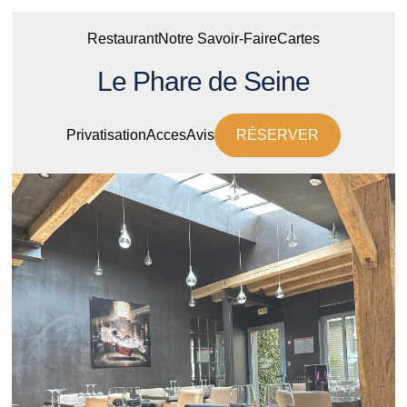
Restaurant
Notre Savoir-Faire
Cartes
Le Phare de Seine
Privatisation
Acces
Avis
RÉSERVER