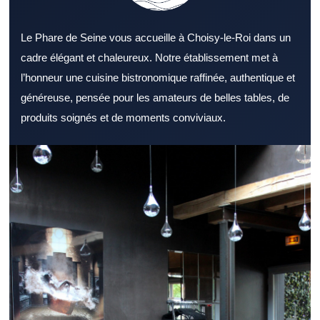
Le Phare de Seine vous accueille à Choisy-le-Roi dans un
cadre élégant et chaleureux. Notre établissement met à
l’honneur une cuisine bistronomique raffinée, authentique et
généreuse, pensée pour les amateurs de belles tables, de
produits soignés et de moments conviviaux.
Trouver un Restaurant Val de Marne de qualité devient plus
simple avec les bonnes informations. Un Restaurant Val de
Marne sait souvent satisfaire une clientèle locale comme
extérieure. L’atmosphère proposée par un Restaurant Val de
Marne compte autant que la cuisine. Un menu complet permet à
un Restaurant Val de Marne de toucher un public plus large. La
sélection des ingrédients valorise immédiatement un Restaurant
Val de Marne. L’attention portée aux clients améliore la réputation
d’un Restaurant Val de Marne. L’accessibilité d’un Restaurant
Val de Marne participe au confort global de la sortie. Un
Restaurant Val de Marne performant le midi gagne la confiance
des habitués. Le soir, un Restaurant Val de Marne chaleureux
attire ceux qui recherchent un bon moment. Pour recevoir des