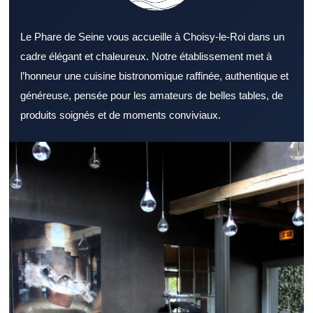
Le Phare de Seine vous accueille à Choisy-le-Roi dans un
cadre élégant et chaleureux. Notre établissement met à
l’honneur une cuisine bistronomique raffinée, authentique et
généreuse, pensée pour les amateurs de belles tables, de
produits soignés et de moments conviviaux.
Identifier un Restaurant Val de Marne apprécié est un excellent
point de départ pour bien manger. Un Restaurant Val de Marne
s’adresse aussi bien aux couples qu’aux groupes d’amis. Le
confort d’un Restaurant Val de Marne améliore nettement le
moment passé à table. Une carte bien pensée dans un
Restaurant Val de Marne renforce l’intérêt des clients. Des
ingrédients frais sont indispensables pour un Restaurant Val de
Marne de confiance. Le soin apporté au service reste un point
fort pour un Restaurant Val de Marne. La proximité des
transports peut renforcer l’intérêt d’un Restaurant Val de Marne.
Un Restaurant Val de Marne adapté au déjeuner facilite les
pauses repas. Un Restaurant Val de Marne accueillant est idéal
pour un dîner détendu. Un Restaurant Val de Marne constitue