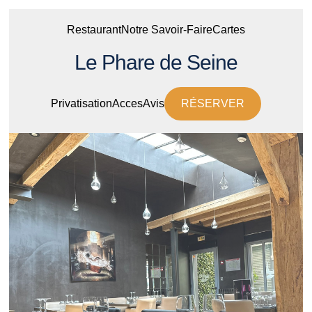
Restaurant
Notre Savoir-Faire
Cartes
Le Phare de Seine
Privatisation
Acces
Avis
RÉSERVER