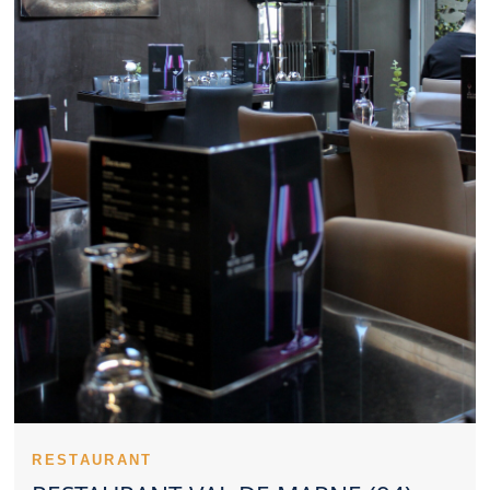
parfois un excellent lieu pour échanger autour d’un repas. Un
Restaurant Val de Marne convainc plus facilement lorsqu’il reste
cohérent sur les prix. Les recettes emblématiques donnent du
relief à un Restaurant Val de Marne. La régularité des prestations
valorise fortement un Restaurant Val de Marne. Les avis clients
aident souvent à mieux choisir un Restaurant Val de Marne.
L’orientation culinaire d’un Restaurant Val de Marne peut
répondre à des envies très différentes. Réserver un Restaurant
Val de Marne à l’avance peut éviter bien des déconvenues. Pour
une sortie avec enfants, un Restaurant Val de Marne bien pensé
est précieux. Un Restaurant Val de Marne élégant convient
parfaitement aux repas à deux. La mise en scène des assiettes
améliore la perception d’un Restaurant Val de Marne. Un
Restaurant Val de Marne propre rassure naturellement les
clients. L’expérience dans un Restaurant Val de Marne dépend
d’un ensemble cohérent de critères.
Un Restaurant Val de Marne peut marquer son territoire par la
satisfaction qu’il procure. La singularité d’un Restaurant Val de
Marne peut se comprendre dès le début du repas. Un
Restaurant Val de Marne servi par un personnel disponible
rassure rapidement. Le respect des cuissons contribue à la
réussite d’un Restaurant Val de Marne. Le lancement du repas
RESTAURANT
valorise souvent le savoir-faire d’un Restaurant Val de Marne.