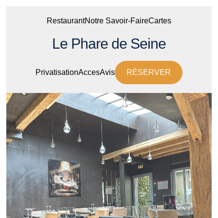
Restaurant
Notre Savoir-Faire
Cartes
Le Phare de Seine
Privatisation
Acces
Avis
RÉSERVER