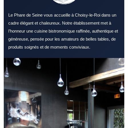
Le Phare de Seine vous accueille à Choisy-le-Roi dans un
cadre élégant et chaleureux. Notre établissement met à
l’honneur une cuisine bistronomique raffinée, authentique et
généreuse, pensée pour les amateurs de belles tables, de
produits soignés et de moments conviviaux.
S’orienter vers un Restaurant Val de Marne reconnu rassure
avant de réserver une table. Un Restaurant Val de Marne peut
répondre à des attentes variées selon l’occasion. L’ambiance
générale d’un Restaurant Val de Marne peut marquer
positivement les convives. L’offre d’un Restaurant Val de Marne
devient plus attractive lorsqu’elle reste diversifiée. La cuisine
d’un Restaurant Val de Marne gagne en saveur grâce à des
ingrédients frais. Le sens du service peut transformer
positivement l’expérience dans un Restaurant Val de Marne. La
proximité des transports peut renforcer l’intérêt d’un Restaurant
Val de Marne. À l’heure du déjeuner, un Restaurant Val de Marne
bien organisé est souvent privilégié. Un dîner réussi passe
souvent par un Restaurant Val de Marne à l’ambiance soignée.