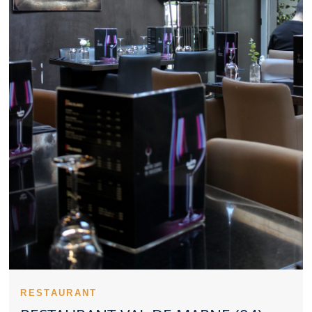
Un Restaurant Val de Marne adapté au cadre professionnel
rassure les entreprises. Le budget prévu oriente naturellement le
choix d’un Restaurant Val de Marne. La singularité d’un
Restaurant Val de Marne peut naître de ses meilleures recettes.
Un Restaurant Val de Marne inspire davantage confiance
lorsqu’il reste constant. Les notes et commentaires offrent un
aperçu concret d’un Restaurant Val de Marne. Un Restaurant
Val de Marne peut valoriser des recettes du terroir comme des
inspirations actuelles. Réserver tôt un Restaurant Val de Marne
aide à obtenir le créneau souhaité. Pour une sortie avec enfants,
un Restaurant Val de Marne bien pensé est précieux. Une sortie
en couple peut être valorisée par un Restaurant Val de Marne
soigné. Un Restaurant Val de Marne peut marquer les esprits
par le soin visuel apporté à ses plats. La propreté reste un critère
incontournable dans un Restaurant Val de Marne. L’intérêt d’un
Restaurant Val de Marne repose souvent sur une combinaison
de points forts.
Un Restaurant Val de Marne peut se distinguer durablement
dans son secteur. Le caractère d’un Restaurant Val de Marne se
lit souvent dès l’entrée. Un personnel accueillant constitue un
avantage notable pour un Restaurant Val de Marne. Le soin
technique apporté aux plats élève un Restaurant Val de Marne.
RESTAURANT
Les entrées d’un Restaurant Val de Marne peuvent déjà