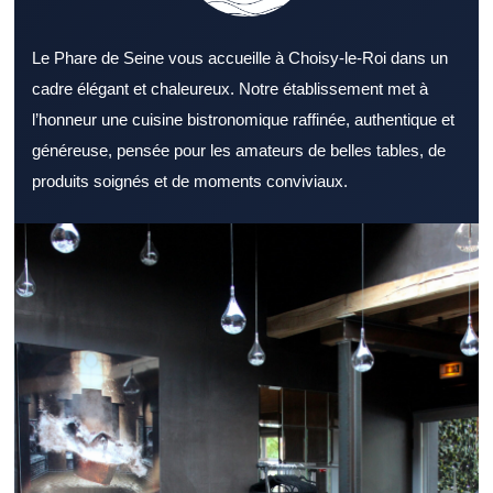
Le Phare de Seine vous accueille à Choisy-le-Roi dans un
cadre élégant et chaleureux. Notre établissement met à
l’honneur une cuisine bistronomique raffinée, authentique et
généreuse, pensée pour les amateurs de belles tables, de
produits soignés et de moments conviviaux.
Identifier un Restaurant Val de Marne apprécié est un excellent
point de départ pour bien manger. Un Restaurant Val de Marne
s’adresse aussi bien aux couples qu’aux groupes d’amis. Le
décor d’un Restaurant Val de Marne reste un critère souvent
déterminant. Le menu d’un Restaurant Val de Marne gagne à
proposer des choix variés et équilibrés. La fraîcheur des produits
reste essentielle dans tout Restaurant Val de Marne sérieux. Un
accueil chaleureux renforce naturellement l’attrait d’un
Restaurant Val de Marne. L’accessibilité d’un Restaurant Val de
Marne participe au confort global de la sortie. Un Restaurant Val
de Marne performant le midi gagne la confiance des habitués.
Pour un repas en soirée, un Restaurant Val de Marne à
l’atmosphère travaillée reste un excellent choix. Un Restaurant