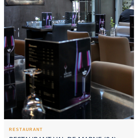
Val de Marne constitue parfois un excellent lieu pour échanger
autour d’un repas. Un Restaurant Val de Marne attractif propose
généralement un bon niveau de qualité pour son tarif. Les
recettes emblématiques donnent du relief à un Restaurant Val de
Marne. La régularité des prestations valorise fortement un
Restaurant Val de Marne. Les témoignages clients servent
souvent de guide pour sélectionner un Restaurant Val de Marne.
La cuisine d’un Restaurant Val de Marne peut s’orienter vers la
tradition ou l’innovation. Dans certains cas, réserver un
Restaurant Val de Marne devient presque indispensable. Les
familles apprécient un Restaurant Val de Marne pratique et
agréable. Pour un tête-à-tête, un Restaurant Val de Marne à
l’ambiance douce est idéal. Une présentation travaillée constitue
un atout supplémentaire pour un Restaurant Val de Marne. Un
Restaurant Val de Marne propre rassure naturellement les
clients. Évaluer un Restaurant Val de Marne suppose d’observer
la cuisine, le service et le cadre.
Un Restaurant Val de Marne peut marquer son territoire par la
satisfaction qu’il procure. La personnalité d’un Restaurant Val de
Marne se ressent dès les premiers instants. Un Restaurant Val
de Marne servi par un personnel disponible rassure rapidement.
Des cuissons précises renforcent la qualité globale d’un
RESTAURANT
Restaurant Val de Marne. Le lancement du repas valorise