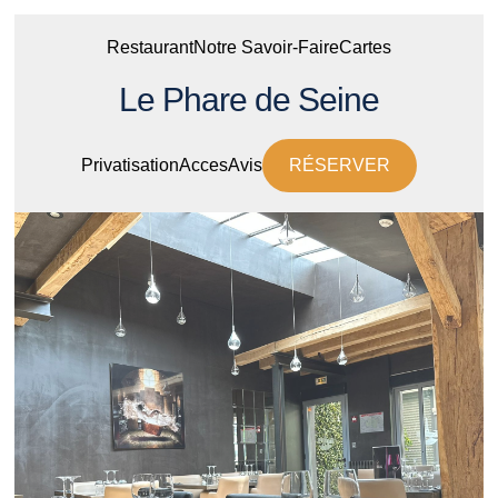
Restaurant
Notre Savoir-Faire
Cartes
Le Phare de Seine
Privatisation
Acces
Avis
RÉSERVER