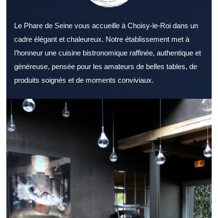
Le Phare de Seine vous accueille à Choisy-le-Roi dans un
cadre élégant et chaleureux. Notre établissement met à
l’honneur une cuisine bistronomique raffinée, authentique et
généreuse, pensée pour les amateurs de belles tables, de
produits soignés et de moments conviviaux.
Sélectionner un Restaurant Val de Marne sérieux aide à profiter
pleinement d’un bon repas. Un Restaurant Val de Marne peut
répondre à des attentes variées selon l’occasion. L’atmosphère
proposée par un Restaurant Val de Marne compte autant que la
cuisine. Un menu complet permet à un Restaurant Val de Marne
de toucher un public plus large. Un Restaurant Val de Marne
convaincant accorde une grande importance à la qualité des
produits. Un accueil chaleureux renforce naturellement l’attrait
d’un Restaurant Val de Marne. La situation géographique d’un
Restaurant Val de Marne reste un critère pratique important. Un
Restaurant Val de Marne bien préparé pour le service du midi
offre un réel confort. Un dîner réussi passe souvent par un
Restaurant Val de Marne à l’ambiance soignée. Un Restaurant