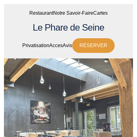
Restaurant
Notre Savoir-Faire
Cartes
Le Phare de Seine
Privatisation
Acces
Avis
RÉSERVER