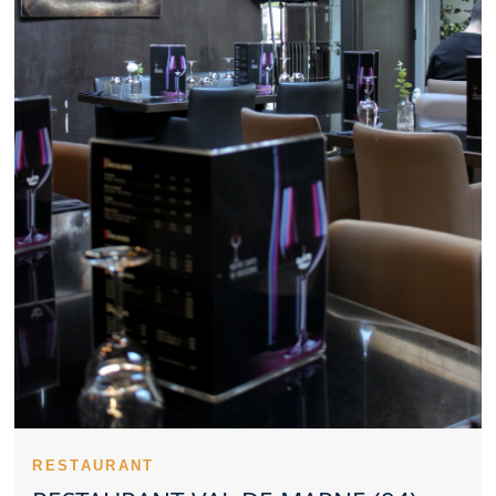
Val de Marne soigné offre un environnement favorable aux
échanges professionnels. Le budget prévu oriente naturellement
le choix d’un Restaurant Val de Marne. L’identité d’un Restaurant
Val de Marne se renforce avec des plats bien reconnaissables.
La régularité des prestations valorise fortement un Restaurant
Val de Marne. Les retours d’expérience peuvent orienter
utilement vers un Restaurant Val de Marne. Le positionnement
culinaire d’un Restaurant Val de Marne peut varier selon son
concept. Penser à réserver un Restaurant Val de Marne permet
d’éviter l’attente. Pour une sortie avec enfants, un Restaurant Val
de Marne bien pensé est précieux. L’ambiance d’un Restaurant
Val de Marne peut transformer un simple dîner en souvenir
marquant. Un Restaurant Val de Marne gagne en attractivité
grâce à une belle présentation. Un Restaurant Val de Marne
propre rassure naturellement les clients. Trouver un Restaurant
Val de Marne satisfaisant implique de considérer plusieurs
critères.
Un Restaurant Val de Marne peut se faire remarquer par son
sérieux culinaire. La singularité d’un Restaurant Val de Marne
peut se comprendre dès le début du repas. Une équipe investie
valorise fortement un Restaurant Val de Marne. Le savoir-faire
technique s’exprime dans les cuissons d’un Restaurant Val de
RESTAURANT
Marne. Les entrées d’un Restaurant Val de Marne peuvent déjà