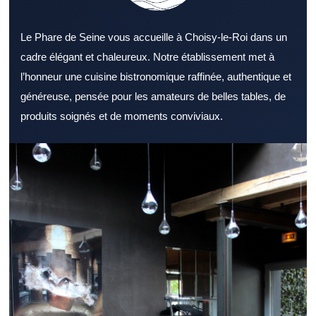
Le Phare de Seine vous accueille à Choisy-le-Roi dans un
cadre élégant et chaleureux. Notre établissement met à
l’honneur une cuisine bistronomique raffinée, authentique et
généreuse, pensée pour les amateurs de belles tables, de
produits soignés et de moments conviviaux.
Chercher un Restaurant Val de Marne réputé offre davantage de
chances de vivre une belle expérience. Un Restaurant Val de
Marne intéresse de nombreux gourmands à la recherche d’une
bonne table. L’atmosphère proposée par un Restaurant Val de
Marne compte autant que la cuisine. Une carte bien pensée
dans un Restaurant Val de Marne renforce l’intérêt des clients.
La cuisine d’un Restaurant Val de Marne gagne en saveur grâce
à des ingrédients frais. La qualité du service contribue
directement à l’image d’un Restaurant Val de Marne.
L’emplacement d’un Restaurant Val de Marne peut simplifier
l’organisation d’un repas. Lors d’un repas rapide, un Restaurant
Val de Marne bien rythmé fait la différence. Un dîner réussi
passe souvent par un Restaurant Val de Marne à l’ambiance