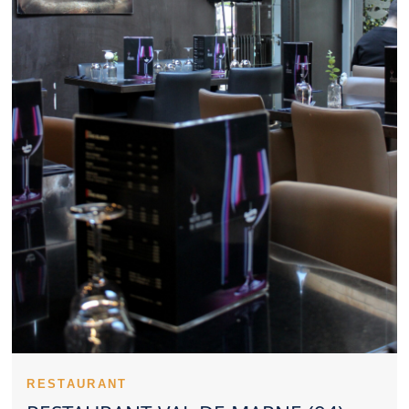
soignée. Pour recevoir des partenaires, un Restaurant Val de
Marne sérieux peut être pertinent. Un Restaurant Val de Marne
apprécié sait souvent équilibrer coût et qualité. Des plats
typiques permettent à un Restaurant Val de Marne de marquer
les esprits. La régularité des prestations valorise fortement un
Restaurant Val de Marne. Les notes et commentaires offrent un
aperçu concret d’un Restaurant Val de Marne. La cuisine d’un
Restaurant Val de Marne peut s’orienter vers la tradition ou
l’innovation. Réserver tôt un Restaurant Val de Marne aide à
obtenir le créneau souhaité. Pour une sortie avec enfants, un
Restaurant Val de Marne bien pensé est précieux. Un
Restaurant Val de Marne représente parfois un beau choix pour
un dîner en duo. Un Restaurant Val de Marne peut marquer les
esprits par le soin visuel apporté à ses plats. L’exigence en
matière d’hygiène valorise tout Restaurant Val de Marne.
Sélectionner un Restaurant Val de Marne demande de regarder
l’ensemble de l’expérience.
Un Restaurant Val de Marne peut construire une solide
réputation avec le temps. L’ambition d’un Restaurant Val de
Marne transparaît à travers son environnement. La présence
d’une équipe efficace aide un Restaurant Val de Marne à se
distinguer. La précision en cuisine fait partie des forces d’un
RESTAURANT
Restaurant Val de Marne. Le lancement du repas valorise