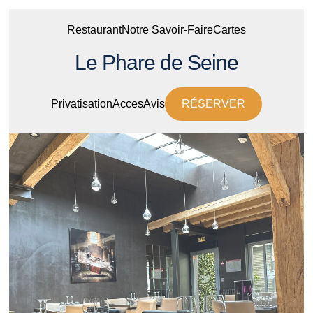
Restaurant
Notre Savoir-Faire
Cartes
Le Phare de Seine
Privatisation
Acces
Avis
RÉSERVER