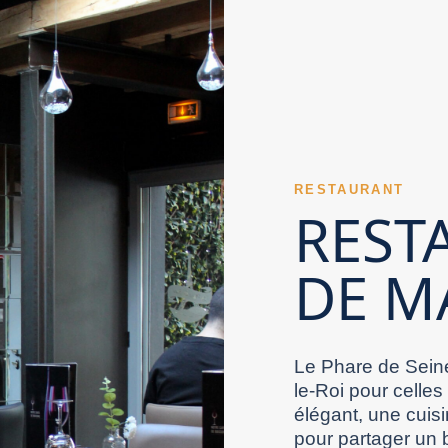
de Marne. L’orientation culinaire d’un
reste souvent utile pour un Restaurant Val de
taurant Val de Marne intimiste favorise les
 de Marne. L’exigence en matière d’hygiène
arder l’ensemble de l’expérience.
e d’un Restaurant Val de Marne apparaît
e Marne. Des cuissons précises renforcent la
t souvent le ton du repas. Un Restaurant Val de
aurant Val de Marne prolongent agréablement
 démarquer. Le choix des boissons accompagne
 bien les réservations anticipées que les visites
e extérieur apporte un vrai plus à un
Val de Marne. L’harmonie de la proposition
râce à une cuisine abondante et savoureuse. La
RESTAURANT
roximité soutient naturellement un Restaurant
arquer. Un Restaurant Val de Marne peut offrir
REST
action générale qu’il procure.
se directement un Restaurant Val de Marne. Un
é technique des recettes renforce l’image d’un
rement mémorable. Le niveau sonore d’un
DE M
Marne selon les moments de la journée est
staurant Val de Marne peut choisir de se
me d’un Restaurant Val de Marne. La capacité
ersonnel enrichit l’expérience dans un Restaurant
aurant Val de Marne fiable veille à limiter les
 Marne en adresse conseillée. L’intérêt d’un
l de Marne bien ciblé augmente les chances de
 bon choix. Un Restaurant Val de Marne
Le Phare de Seine
le-Roi pour celles
élégant, une cuisi
pour partager un 