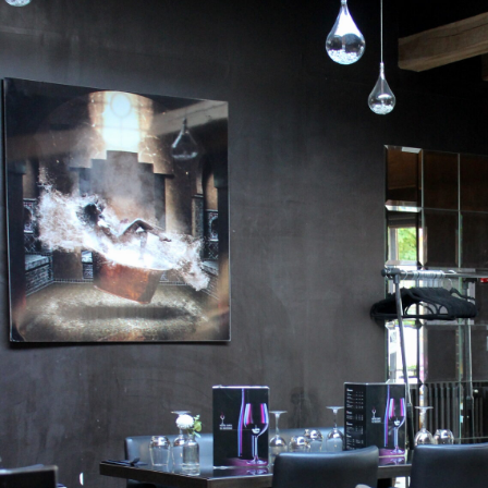
Val de Marne apprécié. Lire les retours publiés peut rassurer avant de réserver un Restaurant Val 
Restaurant Val de Marne peut répondre à des envies très différentes. Une réservation préalable 
Marne demandé. Les familles apprécient un Restaurant Val de Marne pratique et agréable. Un Res
moments privilégiés. La mise en scène des assiettes améliore la perception d’un Restaurant Val
valorise tout Restaurant Val de Marne. Sélectionner un Restaurant Val de Marne demande de reg
Un Restaurant Val de Marne peut devenir une adresse incontournable pour bien manger. Le styl
immédiatement à travers son accueil. Une équipe investie valorise fortement un Restaurant Val d
qualité globale d’un Restaurant Val de Marne. Les entrées d’un Restaurant Val de Marne donnen
Marne convainc durablement grâce à la qualité de ses plats principaux. Les desserts d’un Rest
l’expérience. La confiance accordée par les internautes aide un Restaurant Val de Marne à se
l’identité culinaire d’un Restaurant Val de Marne. Un Restaurant Val de Marne peut satisfaire aussi
spontanées. Un mobilier agréable ajoute du bien-être dans un Restaurant Val de Marne. Un espac
Restaurant Val de Marne. La fluidité du repas dépend souvent de l’organisation d’un Restaurant 
améliore la crédibilité d’un Restaurant Val de Marne. Un Restaurant Val de Marne peut plaire g
recherche d’équilibre dans les saveurs distingue un Restaurant Val de Marne. La dimension de p
Val de Marne. La qualité de la présentation numérique aide un Restaurant Val de Marne à se dém
un cadre adapté aux célébrations. L’intérêt d’un Restaurant Val de Marne se révèle dans la satisf
Un Restaurant Val de Marne peut convenir à plusieurs styles de repas. Le cadre intérieur valori
Restaurant Val de Marne propre et ordonné donne une impression positive instantanée. La qualit
Restaurant Val de Marne. Le ressenti global peut rendre un Restaurant Val de Marne particuliè
Restaurant Val de Marne influence le confort du repas. La disponibilité d’un Restaurant Val de 
importante. Une approche lisible et efficace valorise souvent un Restaurant Val de Marne. Un Re
positionner sur une offre plus raffinée. Les détails de décoration participent fortement au char
d’organisation fait partie des atouts d’un Restaurant Val de Marne. La qualité relationnelle du p
Val de Marne. Un Restaurant Val de Marne bien organisé dans sa carte rassure davantage. Un Rest
indisponibilités frustrantes. La satisfaction des convives transforme parfois un Restaurant Val de
Restaurant Val de Marne repose souvent sur une belle cohérence d’ensemble. Un Restaurant Va
vivre une belle expérience. Dans le Val-de-Marne, l’expérience idéale commence souvent par un
convaincant se reconnaît à l’expérience globale vécue.