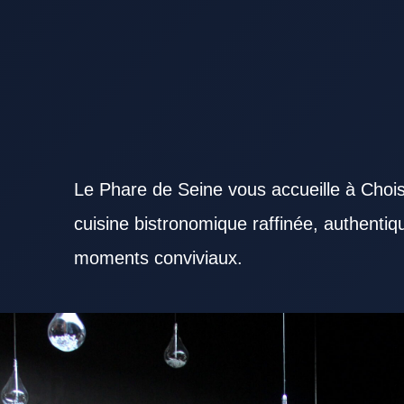
Le Phare de Seine vous accueille à Chois
cuisine bistronomique raffinée, authenti
moments conviviaux.
S’orienter vers un Restaurant Val de Marne reconnu rassure avant de réserver une table. Un Re
attentes variées selon l’occasion. L’ambiance générale d’un Restaurant Val de Marne peut marque
recettes dans un Restaurant Val de Marne favorise la satisfaction des convives. La cuisine d’u
à des ingrédients frais. Le soin apporté au service reste un point fort pour un Restaurant Val de
rejoindre rassure avant la réservation. Un Restaurant Val de Marne bien préparé pour le service d
soirée, un Restaurant Val de Marne à l’atmosphère travaillée reste un excellent choix. Un Resta
intéressante pour un déjeuner d’affaires. Un Restaurant Val de Marne attractif propose générale
Restaurant Val de Marne se distingue volontiers grâce à quelques plats signatures. La régularité