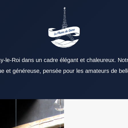
y-le-Roi dans un cadre élégant et chaleureux. Not
que et généreuse, pensée pour les amateurs de bell
staurant Val de Marne peut répondre à des
r positivement les convives. La diversité des
n Restaurant Val de Marne gagne en saveur grâce
 Marne. Un Restaurant Val de Marne facile à
u midi offre un réel confort. Pour un repas en
urant Val de Marne représente une option
ment un bon niveau de qualité pour son tarif. Un
 est une qualité essentielle pour un Restaurant