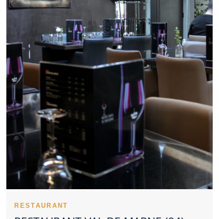
Restaurant Val de Marne soigné offre un environnement
favorable aux échanges professionnels. Un Restaurant Val de
Marne convainc plus facilement lorsqu’il reste cohérent sur les
prix. La carte d’un Restaurant Val de Marne devient plus
mémorable avec des plats phares. Un Restaurant Val de Marne
reconnu doit souvent sa réputation à sa régularité. Lire les
retours publiés peut rassurer avant de réserver un Restaurant
Val de Marne. Le positionnement culinaire d’un Restaurant Val
de Marne peut varier selon son concept. Réserver tôt un
Restaurant Val de Marne aide à obtenir le créneau souhaité. La
dimension familiale peut renforcer l’image positive d’un
Restaurant Val de Marne. Un Restaurant Val de Marne
représente parfois un beau choix pour un dîner en duo. Un
Restaurant Val de Marne gagne en attractivité grâce à une belle
présentation. L’hygiène fait partie des éléments essentiels pour
évaluer un Restaurant Val de Marne. Le choix d’un Restaurant
Val de Marne se fait plus facilement avec une vision d’ensemble.
Un Restaurant Val de Marne peut construire une solide
réputation avec le temps. Le ton donné par un Restaurant Val de
Marne s’installe dès le premier contact. Une équipe investie
valorise fortement un Restaurant Val de Marne. Le soin
technique apporté aux plats élève un Restaurant Val de Marne.
RESTAURANT
Le début du repas révèle souvent la qualité d’un Restaurant Val