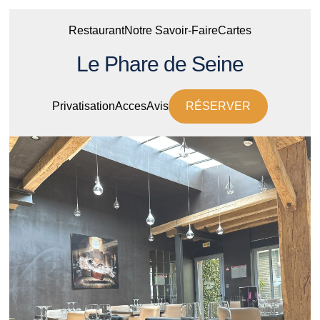
Restaurant
Notre Savoir-Faire
Cartes
Le Phare de Seine
Privatisation
Acces
Avis
RÉSERVER