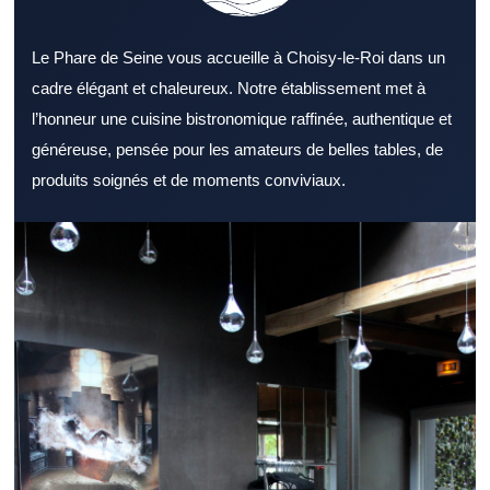
Le Phare de Seine vous accueille à Choisy-le-Roi dans un
cadre élégant et chaleureux. Notre établissement met à
l’honneur une cuisine bistronomique raffinée, authentique et
généreuse, pensée pour les amateurs de belles tables, de
produits soignés et de moments conviviaux.
Choisir un Restaurant Val de Marne adapté à ses envies
demande un minimum de repères. Un Restaurant Val de Marne
convient à différents profils selon l’ambiance recherchée. Le
style d’un Restaurant Val de Marne peut transformer un repas
ordinaire en belle sortie. Une carte bien pensée dans un
Restaurant Val de Marne renforce l’intérêt des clients. Un
Restaurant Val de Marne convaincant accorde une grande
importance à la qualité des produits. La qualité du service
contribue directement à l’image d’un Restaurant Val de Marne.
La localisation d’un Restaurant Val de Marne joue souvent sur la
décision finale. Pour un repas du midi, un Restaurant Val de
Marne réactif représente un vrai plus. Un Restaurant Val de
Marne propice à la détente convient parfaitement au dîner. Un