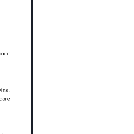
oint
vins.
core