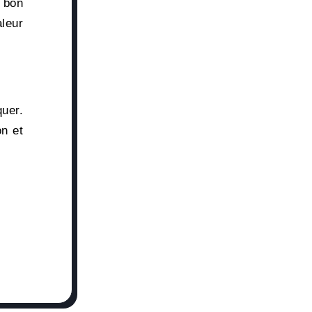
 bon
aleur
uer.
on et