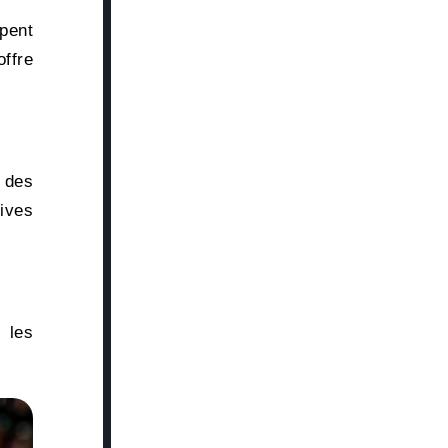
ipent
offre
 des
ives
 les