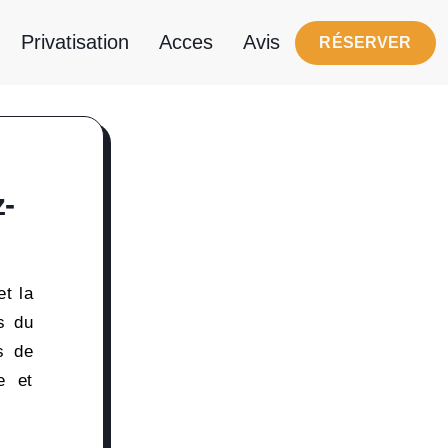
Privatisation
Acces
Avis
RÉSERVER
z-
et la
s du
s de
e et