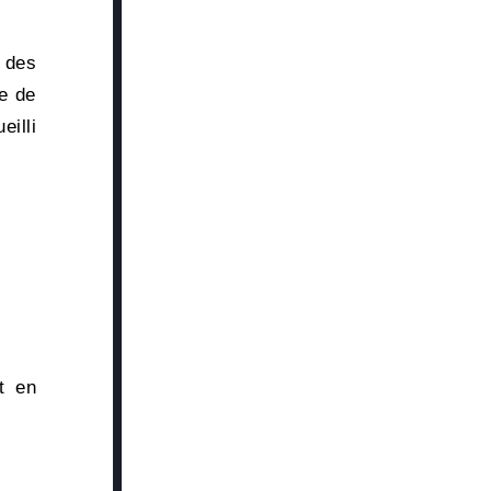
 des
he de
eilli
t en