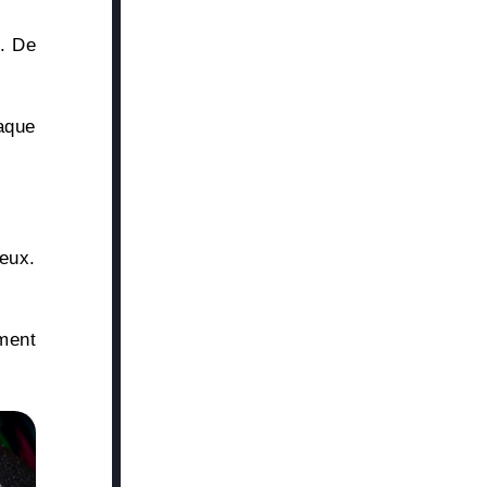
e. De
aque
reux.
ment