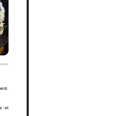
ent.
e et