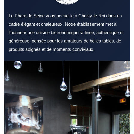
Le Phare de Seine vous accueille à Choisy-le-Roi dans un
cadre élégant et chaleureux. Notre établissement met à
l’honneur une cuisine bistronomique raffinée, authentique et
généreuse, pensée pour les amateurs de belles tables, de
produits soignés et de moments conviviaux.
Découvrir un Restaurant Val de Marne agréable permet de
préparer une sortie réussie. Un Restaurant Val de Marne reste
une solution appréciée pour partager un repas agréable. Le
décor d’un Restaurant Val de Marne reste un critère souvent
déterminant. La richesse de l’offre culinaire d’un Restaurant Val
de Marne peut faire la différence. La qualité des produits fait
partie des fondamentaux d’un Restaurant Val de Marne. La
qualité du service contribue directement à l’image d’un
Restaurant Val de Marne. Un Restaurant Val de Marne bien situé
améliore l’expérience dès l’arrivée. À l’heure du déjeuner, un
Restaurant Val de Marne bien organisé est souvent privilégié.
Pour un dîner convivial, un Restaurant Val de Marne avec une
belle ambiance est apprécié. Le cadre professionnel peut très