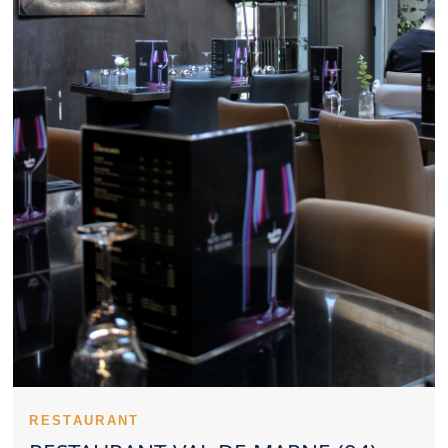
bien s’accorder avec un Restaurant Val de Marne de qualité. Un
Restaurant Val de Marne attractif propose généralement un bon
niveau de qualité pour son tarif. Les recettes emblématiques
donnent du relief à un Restaurant Val de Marne. Un Restaurant
Val de Marne sérieux veille à maintenir le même niveau
d’exigence. Les retours d’expérience peuvent orienter utilement
vers un Restaurant Val de Marne. Le style d’un Restaurant Val
de Marne reflète souvent une vision précise de la restauration.
Un Restaurant Val de Marne apprécié peut afficher rapidement
complet aux heures clés. Pour une sortie avec enfants, un
Restaurant Val de Marne bien pensé est précieux. Un
Restaurant Val de Marne élégant convient parfaitement aux
repas à deux. Un Restaurant Val de Marne gagne en attractivité
grâce à une belle présentation. L’hygiène fait partie des éléments
essentiels pour évaluer un Restaurant Val de Marne. Un
Restaurant Val de Marne attractif associe généralement confort,
saveur et accueil.
Un Restaurant Val de Marne peut se distinguer durablement
dans son secteur. L’identité d’un Restaurant Val de Marne se
perçoit souvent dès l’arrivée. Une équipe investie valorise
fortement un Restaurant Val de Marne. Une bonne cuisson
améliore nettement l’appréciation d’un Restaurant Val de Marne.
RESTAURANT
Le début du repas révèle souvent la qualité d’un Restaurant Val