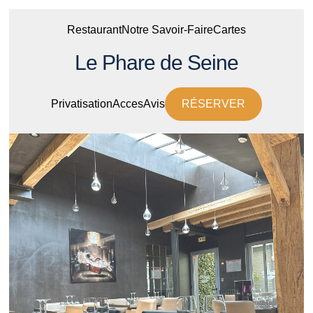
Restaurant
Notre Savoir-Faire
Cartes
Le Phare de Seine
Privatisation
Acces
Avis
RÉSERVER